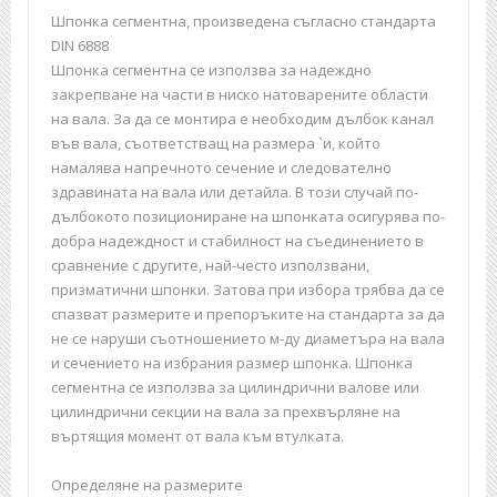
Шпонка сегментна, произведена съгласно стандарта
DIN 6888
Шпонка сегментна се използва за надеждно
закрепване на части в ниско натоварените области
на вала. За да се монтира е необходим дълбок канал
във вала, съответстващ на размера `и, който
намалява напречното сечение и следователно
здравината на вала или детайла. В този случай по-
дълбокото позициониране на шпонката осигурява по-
добра надеждност и стабилност на съединението в
сравнение с другите, най-често използвани,
призматични шпонки. Затова при избора трябва да се
спазват размерите и препоръките на стандарта за да
не се наруши съотношението м-ду диаметъра на вала
и сечението на избрания размер шпонка. Шпонка
сегментна се използва за цилиндрични валове или
цилиндрични секции на вала за прехвърляне на
въртящия момент от вала към втулката.
Определяне на размерите