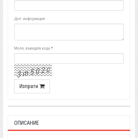
Доп. информация
Моля, въведете кода
*
c
2
0
5
m
3
Изпрати
ОПИСАНИЕ