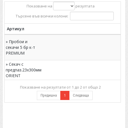
Показване на
резултата
Търсене във всички колони:
Артикул
» Пробои и
секачи 5 бр к-т
PREMIUM
» Секач с
предпаз.23х300мм
ORIENT
Показване на резултати от 1 до 2 от общо 2
Предишна
1
Следваща