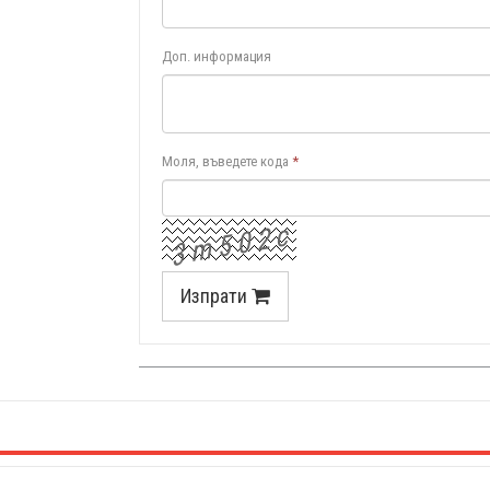
Доп. информация
Моля, въведете кода
*
c
2
0
5
m
3
Изпрати