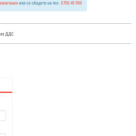
 запитване
или се обадете на тел.:
0700 45 900
без ДДС