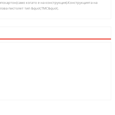
ипскартон(само когато е на конструкция).Конструкцията на
зва пистолет тип &quot;TMC&quot;.