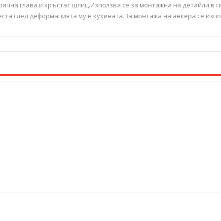
рична глава и кръстат шлиц.Използва се за монтажна на детайли в г
та след деформацията му в кухината.За монтажа на анкера се изпол